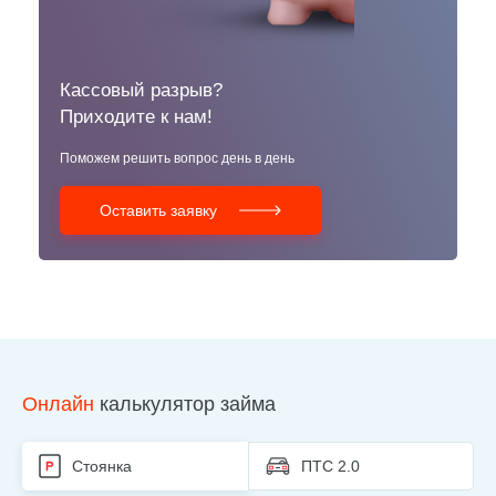
Кассовый разрыв?
Б
Приходите к нам!
М
Поможем решить вопрос день в день
Бе
Оставить заявку
Онлайн
калькулятор займа
Стоянка
ПТС 2.0