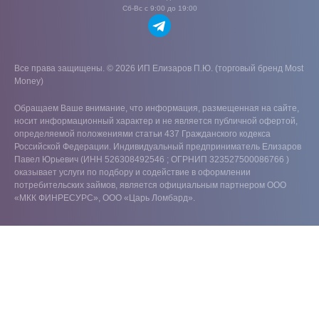
Сб-Вс с 9:00 до 19:00
Все права защищены. © 2026 ИП Елизаров П.Ю. (торговый бренд Most
Money)
Обращаем Ваше внимание, что информация, размещенная на сайте,
носит информационный характер и не является публичной офертой,
определяемой положениями статьи 437 Гражданского кодекса
Российской Федерации. Индивидуальный предприниматель Елизаров
Павел Юрьевич (ИНН 526308492546 ; ОГРНИП 323527500086766 )
оказывает услуги по подбору и содействие в оформлении
потребительских займов, является официальным партнером ООО
«МКК ФИНРЕСУРС», ООО «Царь Ломбард».