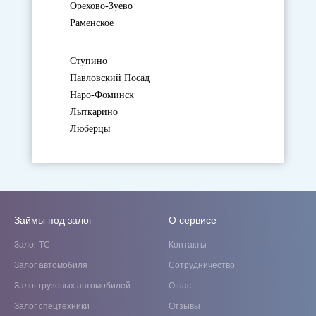
Орехово-Зуево
Раменское
Ступино
Павловский Посад
Наро-Фоминск
Лыткарино
Люберцы
Займы под залог
О сервисе
Залог ТС
Контакты
Залог автомобиля
Сотрудничество
Залог грузовых автомобилей
О нас
Залог спецтехники
Отзывы